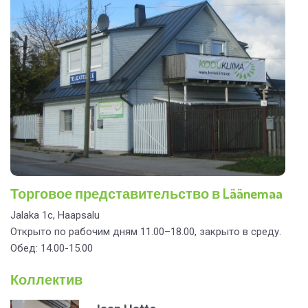
Торговое представительство в Läänemaa
Jalaka 1c, Haapsalu
Открыто по рабочим дням 11.00–18.00,
закрыто в
среду
.
O
бед
: 14.00-15.00
Коллектив