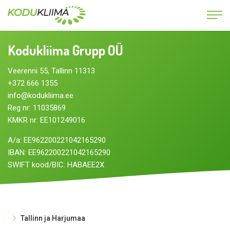
Kodukliima Grupp OÜ
Veerenni 55, Tallinn 11313
+372 666 1355
info@kodukliima.ee
Reg nr: 11035869
KMKR nr: EE101249016
A/a: EE962200221042165290
IBAN: EE962200221042165290
SWIFT kood/BIC: HABAEE2X
Tallinn ja Harjumaa