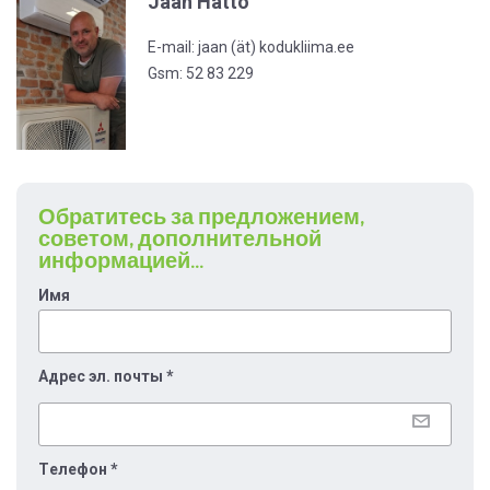
Jaan Hatto
E-mail:
jaan (ät) kodukliima.ee
Gsm:
52 83 229
Обратитесь за предложением,
советом, дополнительной
информацией...
Имя
Aдрес эл. почты
*
Tелефон
*