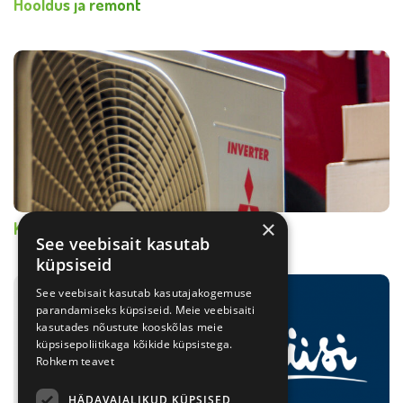
Hooldus ja remont
×
Kuidas valida õiget seadet?
See veebisait kasutab
küpsiseid
See veebisait kasutab kasutajakogemuse
parandamiseks küpsiseid. Meie veebisaiti
kasutades nõustute kooskõlas meie
küpsisepoliitikaga kõikide küpsistega.
Rohkem teavet
HÄDAVAJALIKUD KÜPSISED