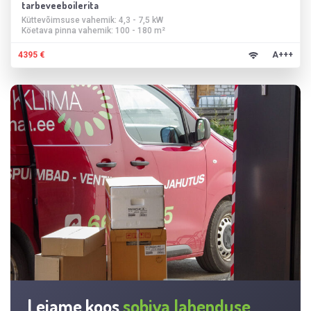
tarbeveeboilerita
Küttevõimsuse vahemik: 4,3 - 7,5 kW
Köetava pinna vahemik: 100 - 180 m²
4395 €
A+++
Leiame koos
sobiva lahenduse