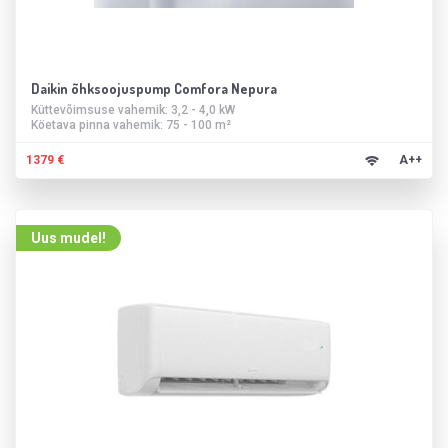
Daikin õhksoojuspump Comfora Nepura
Küttevõimsuse vahemik: 3,2 - 4,0 kW
Köetava pinna vahemik: 75 - 100 m²
1379 €
A++
Uus mudel!