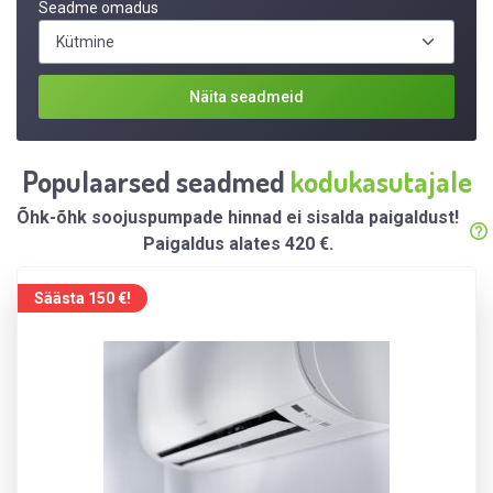
Seadme omadus
Näita seadmeid
Populaarsed seadmed
kodukasutajale
Õhk-õhk soojuspumpade hinnad ei sisalda paigaldust!
Paigaldus alates 420 €.
Säästa 150 €!