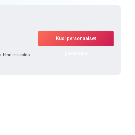
Küsi personaalset
pakkumist
 Hind ei sisalda