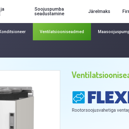
ja
Soojuspumba
Järelmaks
Fi
t
seadustamine
Konditsioneer
Ventilatsiooniseadmed
Maasoojuspum
tsiooniseade Flexit Nordic S4
Ventilatsioonise
Rootorsoojusvahetiga ventag