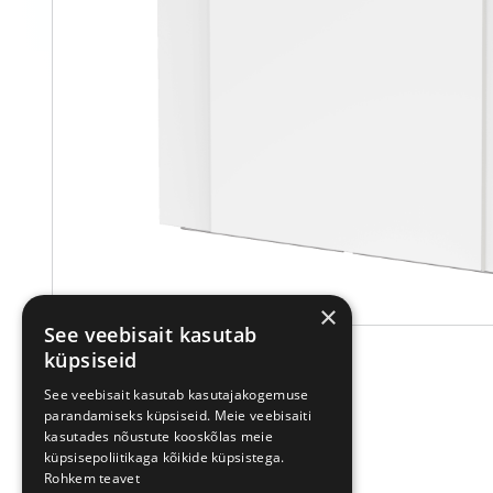
×
See veebisait kasutab
küpsiseid
See veebisait kasutab kasutajakogemuse
parandamiseks küpsiseid. Meie veebisaiti
kasutades nõustute kooskõlas meie
küpsisepoliitikaga kõikide küpsistega.
Rohkem teavet