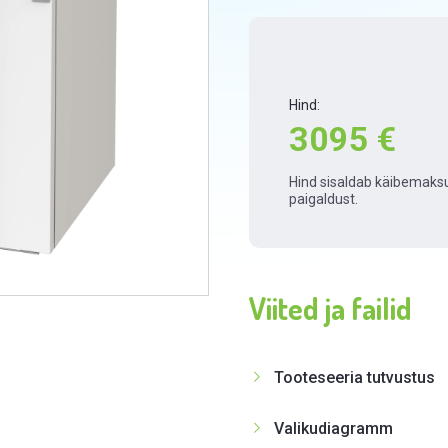
Hind:
3095 €
Hind sisaldab käibemaksu.
paigaldust.
Viited ja failid
Tooteseeria tutvustus
Valikudiagramm