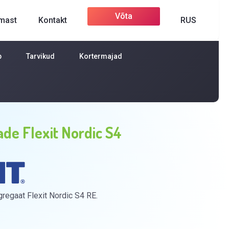
Võta
rmast
Kontakt
RUS
ühendust
p
Tarvikud
Kortermajad
ade Flexit Nordic S4
regaat Flexit Nordic S4 RE.